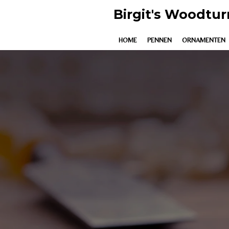
Ga
Birgit's Woodtur
direct
naar
HOME
PENNEN
ORNAMENTEN
de
hoofdinhoud