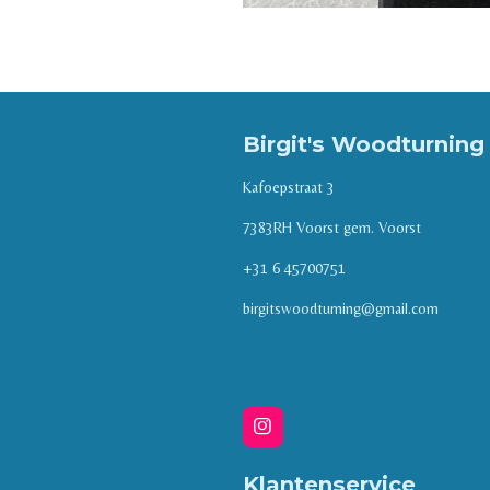
Birgit's Woodturnin
Kafoepstraat 3
7383RH Voorst gem. Voorst
+31 6 45700751
birgitswoodturning@gmail.com
I
n
s
Klantenservice
t