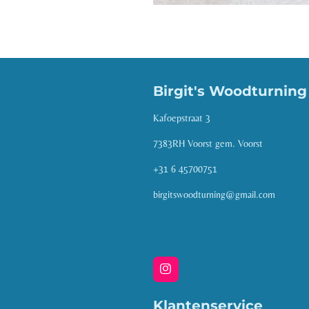
Birgit's Woodturnin
Kafoepstraat 3
7383RH Voorst gem. Voorst
+31 6 45700751
birgitswoodturning@gmail.com
I
n
s
Klantenservice
t