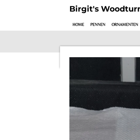
Ga
Birgit's Woodtur
direct
naar
HOME
PENNEN
ORNAMENTEN
de
hoofdinhoud